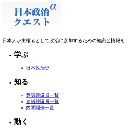
日本人が主権者として政治に参加するための知識と情報を ―
学ぶ
日本政治史
知る
衆議院議員一覧
参議院議員一覧
内閣閣僚一覧
動く