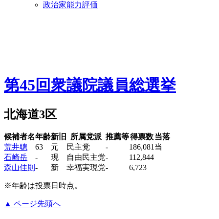
政治家能力評価
第45回衆議院議員総選挙
北海道3区
候補者名
年齢
新旧
所属党派
推薦等
得票数
当落
荒井聰
63
元
民主党
-
186,081
当
石崎岳
-
現
自由民主党
-
112,844
森山佳則
-
新
幸福実現党
-
6,723
※年齢は投票日時点。
▲ ページ先頭へ