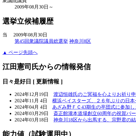
衆議院議員
2009年08月30日～
選挙立候補履歴
当
2009年08月30日
第45回衆議院議員総選挙
神奈川8区
▲ ページ先頭へ
江田憲司氏からの情報発信
日々是好日 [ 更新情報 ]
2024年12月19日
渡辺恒雄氏のご冥福を心よりお祈り申
2024年11月 4日
横浜ベイスターズ、２６年ぶりの日本
2024年04月 4日
あざみ野ＦＣ43期生の卒団式に参加し
2024年03月29日
斎正館瀧本道場創立60周年の祝賀パ
2024年03月18日
神奈川18区から出馬する、宗野君の
能力値（試験運用中）