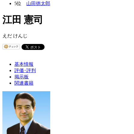
5位
山田徳太郎
江田 憲司
えだ けんじ
基本情報
評価･評判
掲示板
関連書籍