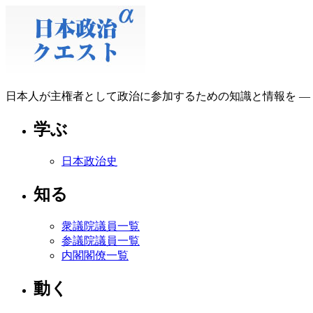
日本人が主権者として政治に参加するための知識と情報を ―
学ぶ
日本政治史
知る
衆議院議員一覧
参議院議員一覧
内閣閣僚一覧
動く