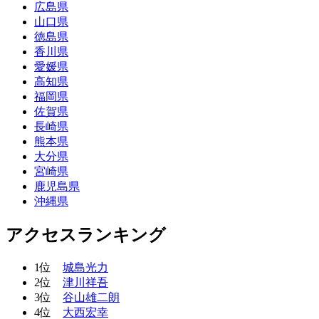
広島県
山口県
徳島県
香川県
愛媛県
高知県
福岡県
佐賀県
長崎県
熊本県
大分県
宮崎県
鹿児島県
沖縄県
アクセスランキング
1位
城島光力
2位
津川祥吾
3位
谷山雄二朗
4位
大西宏幸