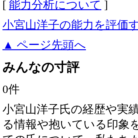
[
能力分析について
]
小宮山洋子の能力を評価
▲ ページ先頭へ
みんなの寸評
0件
小宮山洋子氏の経歴や実
る情報や抱いている印象