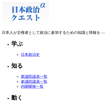
日本人が主権者として政治に参加するための知識と情報を ―
学ぶ
日本政治史
知る
衆議院議員一覧
参議院議員一覧
内閣閣僚一覧
動く