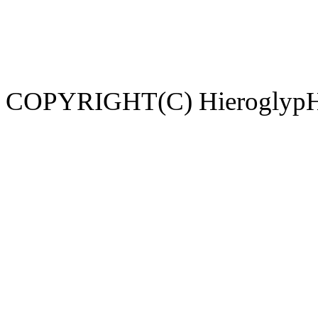
COPYRIGHT(C) HieroglypH. 