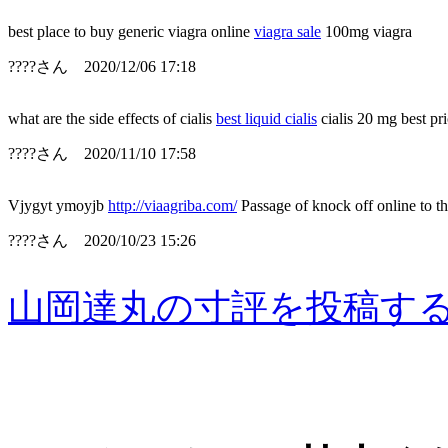
best place to buy generic viagra online
viagra sale
100mg viagra
????さん 2020/12/06 17:18
what are the side effects of cialis
best liquid cialis
cialis 20 mg best pri
????さん 2020/11/10 17:58
Vjygyt ymoyjb
http://viaagriba.com/
Passage of knock off online to t
????さん 2020/10/23 15:26
山岡達丸の寸評を投稿す